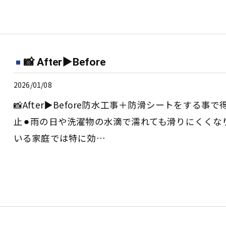
📸 After▶︎Before
2026/01/08
📸After▶︎Before防水工事＋防滑シートをする
止⚫︎雨の日や洗濯物の水滴で濡れても滑りにくく
いる家庭では特に効…