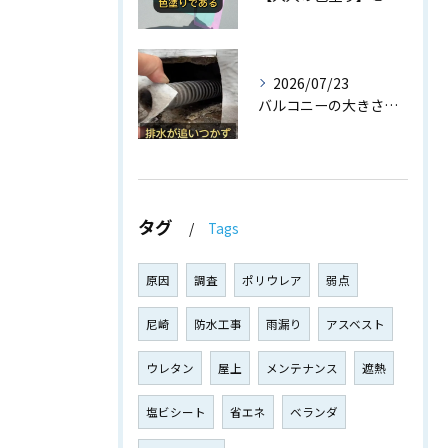
2026/07/23
バルコニーの大きさに合っていない【小さすぎるドレン】😱...
タグ
Tags
原因
調査
ポリウレア
弱点
尼崎
防水工事
雨漏り
アスベスト
ウレタン
屋上
メンテナンス
遮熱
塩ビシート
省エネ
ベランダ