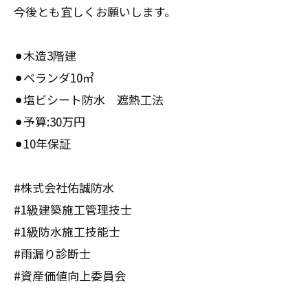
今後とも宜しくお願いします。
⚫︎木造3階建
⚫︎ベランダ10㎡
⚫︎塩ビシート防水 遮熱工法
⚫︎予算:30万円
⚫︎10年保証
#株式会社佑誠防水
#1級建築施工管理技士
#1級防水施工技能士
#雨漏り診断士
#資産価値向上委員会