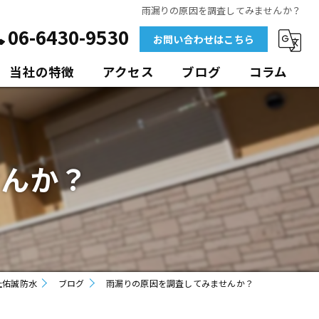
雨漏りの原因を調査してみませんか？
06-6430-9530
お問い合わせはこちら
当社の特徴
アクセス
ブログ
コラム
外壁
マンション
せんか？
ビル
アパート
ポリウレア
社佑誠防水
ブログ
雨漏りの原因を調査してみませんか？