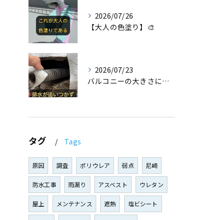
2026/07/26
【大人の色塗り】🎨
2026/07/23
バルコニーの大きさに合っていない【小さすぎるドレン】😱...
タグ
Tags
原因
調査
ポリウレア
弱点
尼崎
防水工事
雨漏り
アスベスト
ウレタン
屋上
メンテナンス
遮熱
塩ビシート