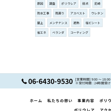
原因
調査
ポリウレア
弱点
尼崎
防水工事
雨漏り
アスベスト
ウレタン
屋上
メンテナンス
遮熱
塩ビシート
省エネ
ベランダ
コーティング
06-6430-9530
[営業時間] 9:00 ～ 18:00
※受付時間 : 24時間
ホーム
私たちの想い
事業内容
ポリ
ポリウレア
アク